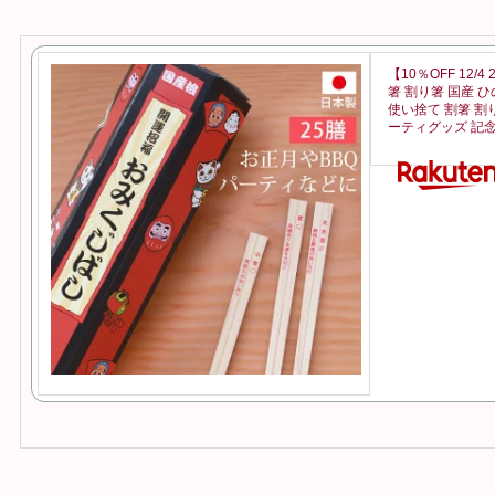
【10％OFF 12/
箸 割り箸 国産 ひ
使い捨て 割箸 割
ーティグッズ 記