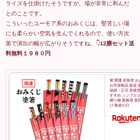
ライズを仕掛けたそうですが、場が非常に和んだ
とのことです。
こういったユーモア系のおみくじは、堅苦しい場
にも柔らかい空気を生んでくれるので、使い方次
第で演出の幅が広がりそうですね。👇
12膳セット送
料無料１９８０円
箸 開運 若狭塗 お
お年賀粗品 販促 
福袋・正月 若狭塗
すすめ シンプル 
贈り物 業務用 普
げ 敬老の日