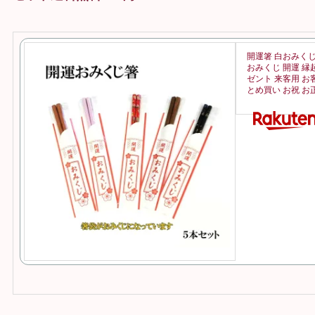
開運箸 白おみくじ
おみくじ 開運 縁
ゼント 来客用 お
とめ買い お祝 お正月