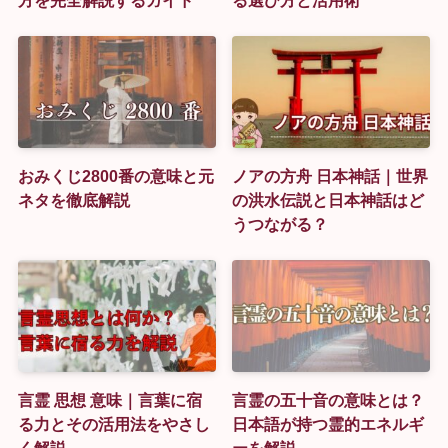
方を完全解説するガイド
る選び方と活用術
おみくじ2800番の意味と元
ノアの方舟 日本神話｜世界
ネタを徹底解説
の洪水伝説と日本神話はど
うつながる？
言霊 思想 意味｜言葉に宿
言霊の五十音の意味とは？
る力とその活用法をやさし
日本語が持つ霊的エネルギ
く解説
ーを解説