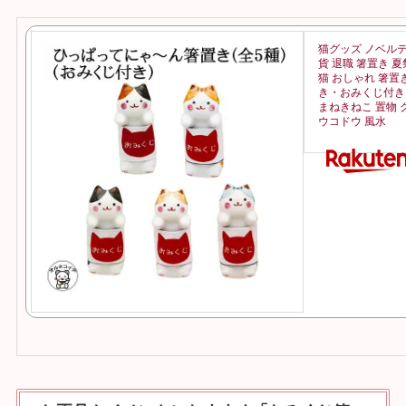
猫グッズ ノベルテ
貨 退職 箸置き 夏
猫 おしゃれ 箸
き・おみくじ付き
まねきねこ 置物 
ウコドウ 風水