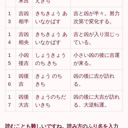
末吉
えきち
1
吉凶
きちきょう あ
吉と凶が半々。努力
3
相半
いなかばす
次第で変化する。
1
吉凶
きちきょう あ
吉と凶が入り混じっ
4
相央
いなかばす
ている。
1
小凶
しょうきょう
小さい凶の後に吉運
5
後吉
のち きち
が来る。
1
凶後
きょう のち
凶の後に吉が訪れ
6
吉
きち
る。
1
凶後
きょうのちだ
凶の後に大吉が訪れ
7
大吉
いきち
る、大逆転運。
読むことも難しいですね。読み方のふり名を入力