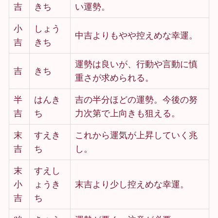
吉
きち
い運勢。
小
しょう
中吉よりもやや控えめな幸運。
吉
きち
運勢は良いが、行動や言動に慎
吉
きち
重さが求められる。
半
はんき
吉の半分ほどの運勢。今後の努
吉
ち
力次第で上向きも狙える。
末
すえき
これから運気が上昇していく兆
吉
ち
し。
末
すえし
小
ょうき
末吉より少し控えめな幸運。
吉
ち