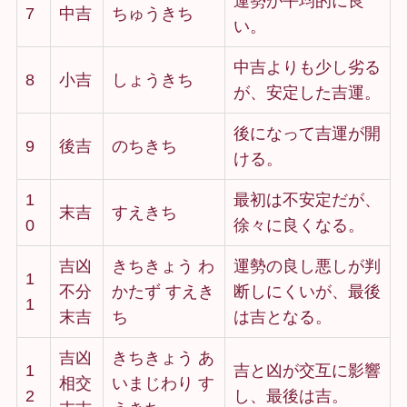
運勢が平均的に良
7
中吉
ちゅうきち
い。
中吉よりも少し劣る
8
小吉
しょうきち
が、安定した吉運。
後になって吉運が開
9
後吉
のちきち
ける。
1
最初は不安定だが、
末吉
すえきち
0
徐々に良くなる。
吉凶
きちきょう わ
運勢の良し悪しが判
1
不分
かたず すえき
断しにくいが、最後
1
末吉
ち
は吉となる。
吉凶
きちきょう あ
1
吉と凶が交互に影響
相交
いまじわり す
2
し、最後は吉。