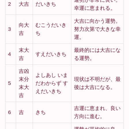
運勢が非常に良い。
2
大吉
だいきち
幸運に恵まれる。
大吉に向かう運勢。
向大
むこうだいき
3
努力次第で大きな幸
吉
ち
運。
末大
最終的には大吉にな
4
すえだいきち
吉
る運勢。
吉凶
よしあし いま
末分
現状は不明だが、最
5
だわからず す
末大
後は大吉になる。
えだいきち
吉
吉運に恵まれ、良い
6
吉
きち
方向に進む。