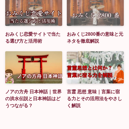
おみくじ恋愛サイトで当た
おみくじ2800番の意味と元
る選び方と活用術
ネタを徹底解説
ノアの方舟 日本神話｜世界
言霊 思想 意味｜言葉に宿
の洪水伝説と日本神話はど
る力とその活用法をやさし
うつながる？
く解説