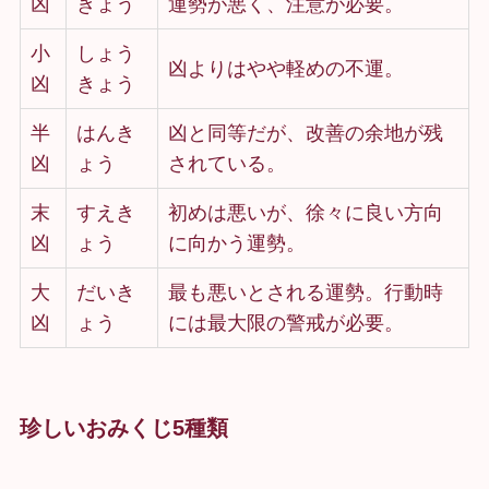
凶
きょう
運勢が悪く、注意が必要。
小
しょう
凶よりはやや軽めの不運。
凶
きょう
半
はんき
凶と同等だが、改善の余地が残
凶
ょう
されている。
末
すえき
初めは悪いが、徐々に良い方向
凶
ょう
に向かう運勢。
大
だいき
最も悪いとされる運勢。行動時
凶
ょう
には最大限の警戒が必要。
珍しいおみくじ5種類