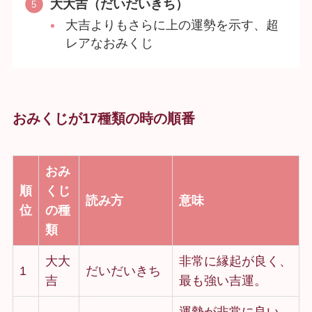
大大吉（だいだいきち）
大吉よりもさらに上の運勢を示す、超
レアなおみくじ
おみくじが17種類の時の順番
おみ
順
くじ
読み方
意味
位
の種
類
大大
非常に縁起が良く、
1
だいだいきち
吉
最も強い吉運。